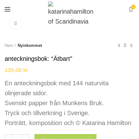
0
Click to enlarge
Hem
Nyinkommet
anteckningsbok: “Ätbart”
135,00
kr
En anteckningsbok med 144 naturvita
olinjerade sidor.
Svenskt papper från Munkens Bruk.
Tryck och tillverkning i Sverige.
Porträtt, komposition och © Katarina Hamilton
anteckningsbok: "Ätbart" mängd