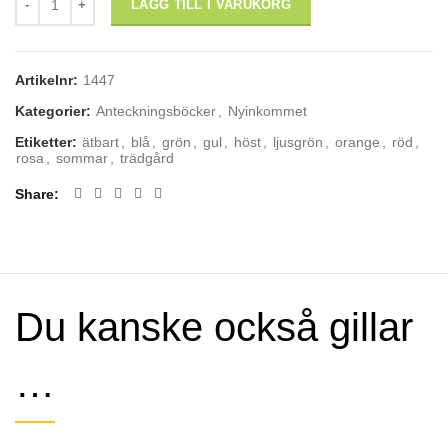
LÄGG TILL I VARUKORG
Artikelnr:
1447
Kategorier:
Anteckningsböcker
,
Nyinkommet
Etiketter:
ätbart
,
blå
,
grön
,
gul
,
höst
,
ljusgrön
,
orange
,
röd
,
rosa
,
sommar
,
trädgård
Share
Du kanske också gillar
…