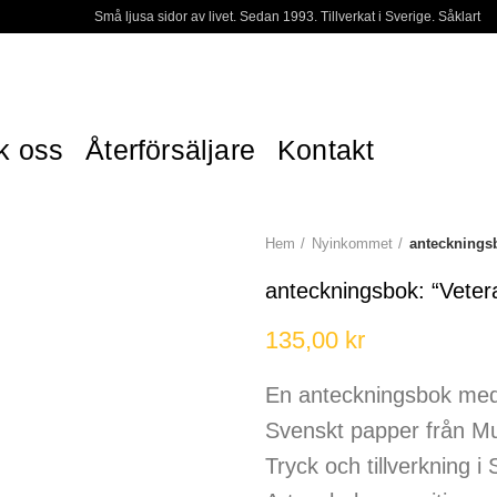
Små ljusa sidor av livet. Sedan 1993. Tillverkat i Sverige. Såklart
k oss
Återförsäljare
Kontakt
Hem
Nyinkommet
antecknings
anteckningsbok: “Vete
135,00
kr
En anteckningsbok med 1
Svenskt papper från M
Tryck och tillverkning i 