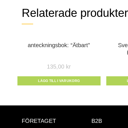
Relaterade produkter
anteckningsbok: “Ätbart”
Sve
135,00
kr
LÄGG TILL I VARUKORG
FÖRETAGET
B2B