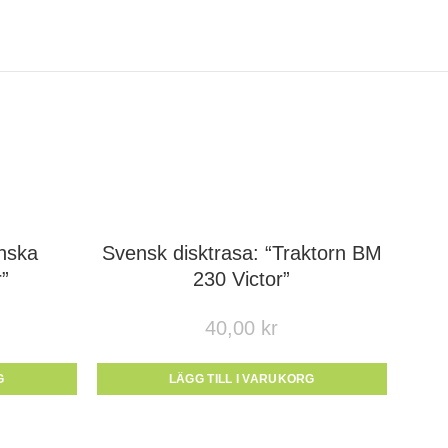
enska
Svensk disktrasa: “Traktorn BM
”
230 Victor”
40,00
kr
G
LÄGG TILL I VARUKORG