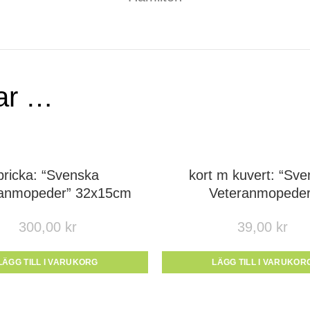
lar …
bricka: “Svenska
kort m kuvert: “Sv
ranmopeder” 32x15cm
Veteranmopeder
300,00
kr
39,00
kr
LÄGG TILL I VARUKORG
LÄGG TILL I VARUKOR