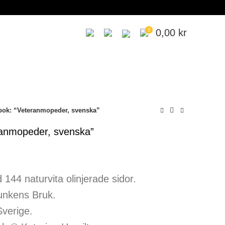
0
0,00
kr
bok: “Veteranmopeder, svenska”
ranmopeder, svenska”
44 naturvita olinjerade sidor.
unkens Bruk.
Sverige.