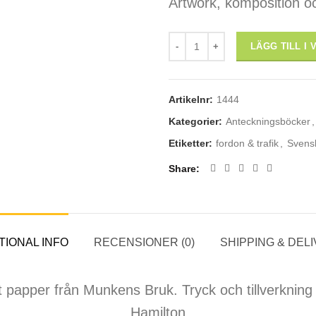
Artwork, komposition o
anteckningsbok: "Veteranmoped
LÄGG TILL I
Artikelnr:
1444
Kategorier:
Anteckningsböcker
,
Etiketter:
fordon & trafik
,
Svensk
Share
TIONAL INFO
RECENSIONER (0)
SHIPPING & DEL
kt papper från Munkens Bruk. Tryck och tillverkning
Hamilton