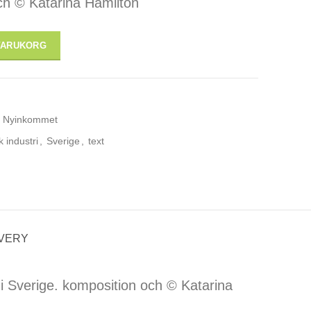
ch © Katarina Hamilton
er, svenska" mängd
 VARUKORG
Nyinkommet
 industri
,
Sverige
,
text
IVERY
 i Sverige. komposition och © Katarina