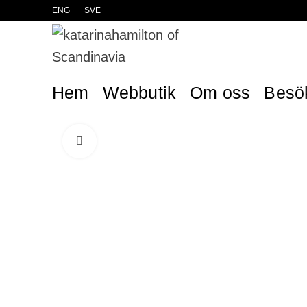
ENG
SVE
Hem
Webbutik
Om oss
Besö
Click to enlarge