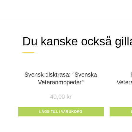
Du kanske också gil
Svensk disktrasa: “Svenska
Veteranmopeder”
Vete
40,00
kr
LÄGG TILL I VARUKORG