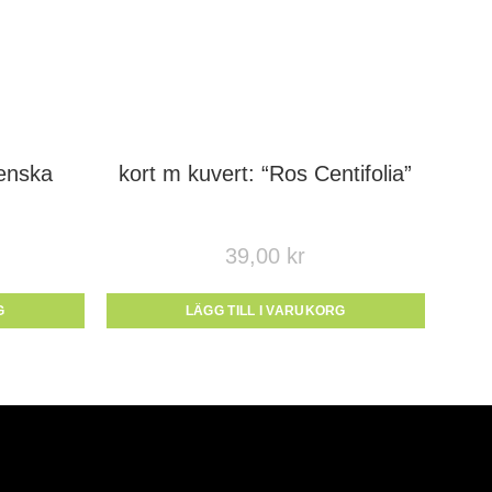
enska
kort m kuvert: “Ros Centifolia”
39,00
kr
G
LÄGG TILL I VARUKORG