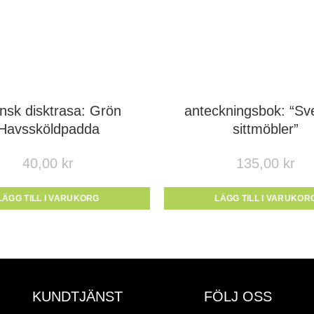
nsk disktrasa: Grön
anteckningsbok: “Sv
Havssköldpadda
sittmöbler”
40,00
kr
135,00
kr
LÄGG TILL I VARUKORG
LÄGG TILL I VARUKOR
KUNDTJÄNST
FÖLJ OSS