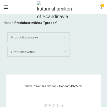
0
Hem
Produkter märkta ”grodor”
bricka: “Svenska Grodor & Paddor” 43x22cm
Produktetiketter
425,00
kr