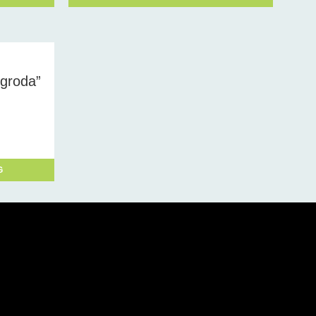
 groda”
G