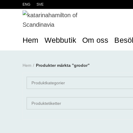
ENG
SVE
Hem
Webbutik
Om oss
Besö
Hem
Produkter märkta ”grodor”