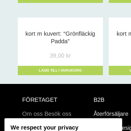
kort m kuvert: “Grönfläckig
kort 
Padda”
39,00
kr
LÄGG TILL I VARUKORG
FÖRETAGET
B2B
Om oss
Besök oss
Återförsäljare
We respect your privacy
Uppdragsdesi