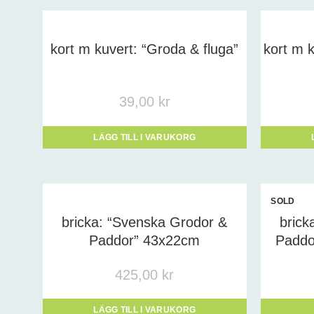
Prod
kort m kuvert: “Groda & fluga”
kort m 
39,00
kr
LÄGG TILL I VARUKORG
SOLD
OUT
bricka: “Svenska Grodor &
brick
Paddor” 43x22cm
Paddo
425,00
kr
LÄGG TILL I VARUKORG