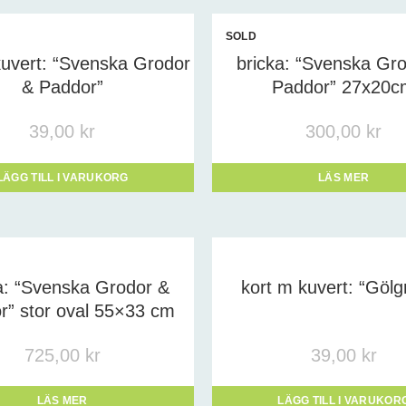
uktetiketter
SOLD
OUT
kuvert: “Svenska Grodor
bricka: “Svenska Gr
-
& Paddor”
Paddor” 27x20c
39,00
kr
300,00
kr
LÄGG TILL I VARUKORG
LÄS MER
a: “Svenska Grodor &
kort m kuvert: “Gölg
r” stor oval 55×33 cm
725,00
kr
39,00
kr
LÄS MER
LÄGG TILL I VARUKOR