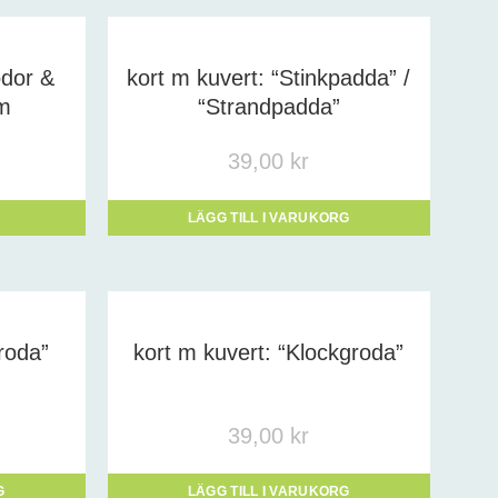
odor &
kort m kuvert: “Stinkpadda” /
m
“Strandpadda”
39,00
kr
LÄGG TILL I VARUKORG
roda”
kort m kuvert: “Klockgroda”
39,00
kr
G
LÄGG TILL I VARUKORG