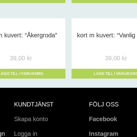
m kuvert: “Åkergroda”
kort m kuvert: “Vanlig
39,00
kr
39,00
kr
LÄGG TILL I VARUKORG
LÄGG TILL I VARUKOR
KUNDTJÄNST
FÖLJ OSS
Skapa konto
Facebook
gn
Logga in
Instagram