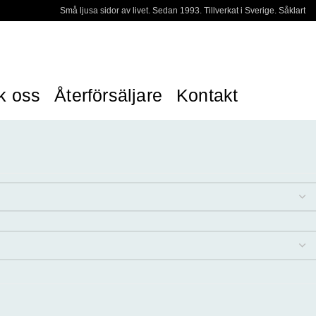
Små ljusa sidor av livet. Sedan 1993. Tillverkat i Sverige. Såklart
k oss
Återförsäljare
Kontakt