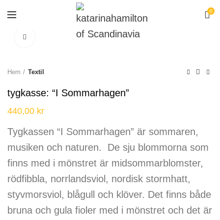
0
Click to enlarge
Hem
Textil
tygkasse: “I Sommarhagen”
440,00
kr
Tygkassen “I Sommarhagen” är sommaren,
musiken och naturen. De sju blommorna som
finns med i mönstret är midsommarblomster,
rödfibbla, norrlandsviol, nordisk stormhatt,
styvmorsviol, blågull och klöver. Det finns både
bruna och gula fioler med i mönstret och det är