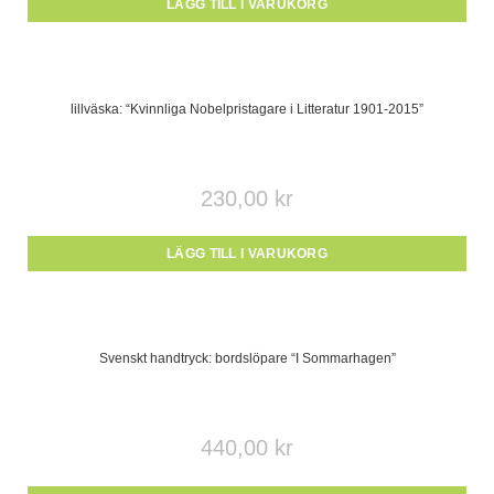
LÄGG TILL I VARUKORG
lillväska: “Kvinnliga Nobelpristagare i Litteratur 1901-2015”
230,00
kr
LÄGG TILL I VARUKORG
Svenskt handtryck: bordslöpare “I Sommarhagen”
440,00
kr