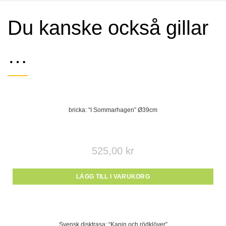
Du kanske också gillar
…
bricka: “I Sommarhagen” Ø39cm
525,00
kr
LÄGG TILL I VARUKORG
Svensk disktrasa: “Kanin och rödklöver”