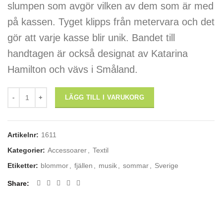
slumpen som avgör vilken av dem som är med
på kassen. Tyget klipps från metervara och det
gör att varje kasse blir unik. Bandet till
handtagen är också designat av Katarina
Hamilton och vävs i Småland.
tygkasse: "I Sommarhagen" mängd
LÄGG TILL I VARUKORG
Artikelnr:
1611
Kategorier:
Accessoarer
,
Textil
Etiketter:
blommor
,
fjällen
,
musik
,
sommar
,
Sverige
Share