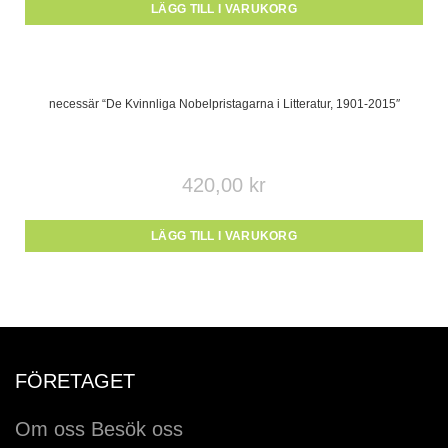
LÄGG TILL I VARUKORG
necessär “De Kvinnliga Nobelpristagarna i Litteratur, 1901-2015″
420,00
kr
LÄGG TILL I VARUKORG
FÖRETAGET
Om oss
Besök oss