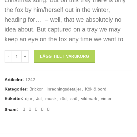
christmas song. But on this tray there is only
the fox by him/herself out in the winter,
heading for… – well, that we absolutely no
idea about. But captured on a tray we may
keep an eye on the fox any time we want to.
bricka: "Räven Raskar Över Isen" 32x15cm mängd
LÄGG TILL I VARUKORG
Artikelnr:
1242
Kategorier:
Brickor
,
Inredningsdetaljer
,
Kök & bord
Etiketter:
djur
,
Jul
,
musik
,
röd
,
snö
,
vildmark
,
vinter
Share