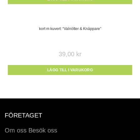
kort m kuvert: “Valnötter & Knäppare”
39,00
kr
LÄGG TILL I VARUKORG
FÖRETAGET
Om oss
Besök oss