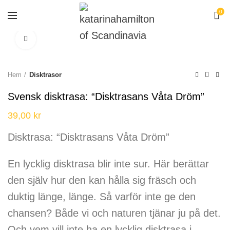
0
Click to enlarge
Hem
Disktrasor
Svensk disktrasa: “Disktrasans Våta Dröm”
39,00
kr
Disktrasa: “Disktrasans Våta Dröm”
En lycklig disktrasa blir inte sur. Här berättar
den själv hur den kan hålla sig fräsch och
duktig länge, länge. Så varför inte ge den
chansen? Både vi och naturen tjänar ju på det.
Och vem vill inte ha en lycklig disktrasa i