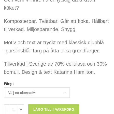
köket?
Komposterbar. Tvättbar. Går att koka. Hållbart
tillverkad. Miljösparande. Snygg.
Motiv och text är tryckt med klassisk djupblå
“porslinsblå” färg på åtta olika grundfärger.
Tillverkad i Sverige av 70% cellulosa och 30%
bomull. Design & text Katarina Hamilton.
Färg
Svensk disktrasa: "Disktrasans Våta Dröm" mängd
LÄGG TILL I VARUKORG