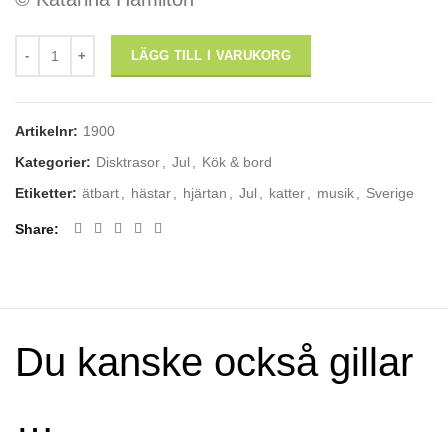
Svensk disktrasa: Pepparkaksfigurer mängd
LÄGG TILL I VARUKORG
Artikelnr:
1900
Kategorier:
Disktrasor
,
Jul
,
Kök & bord
Etiketter:
ätbart
,
hästar
,
hjärtan
,
Jul
,
katter
,
musik
,
Sverige
Share
Du kanske också gillar
…