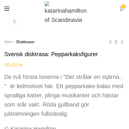
0
Click to enlarge
Hem
Disktrasor
Svensk disktrasa: Pepparkaksfigurer
40,00
kr
De två första tonerna i “Det strålar en stjärna..
” är ledmotivet här. Ett pepparkake-kalas med
spralliga katter, pliriga musikanter och hästar
som står vakt. Röda gullband gör
julstämningen fullständig.
© Katarina Hamilton