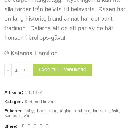
alla färger från helvita till helsvarta. Rasen har
en lång historia, bland annat har det varit
tradition i Dalarna att ge ett par av de här
hönsen i bröllops-gåva!
© Katarina Hamilton
kort m kuvert: "Höns" mängd
LÄGG TILL I VARUKORG
Artikelnr:
1103-144
Kategori:
Kort med kuvert
Etiketter:
baby
,
barn
,
djur
,
fåglar
,
lantbruk
,
lantras
,
påsk
,
sommar
,
vår
Share