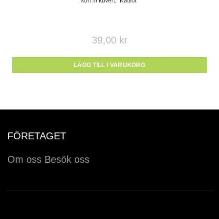
kort m kuvert: “Kattfot”
39,00
kr
LÄGG TILL I VARUKORG
FÖRETAGET
Om oss
Besök oss