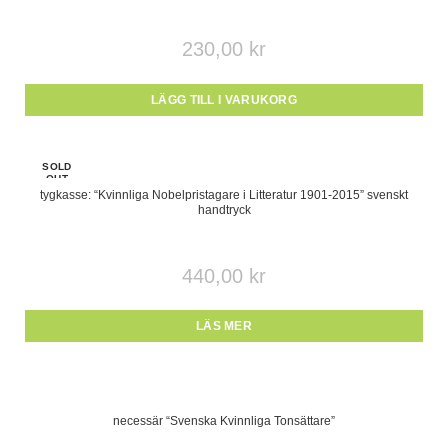
230,00
kr
LÄGG TILL I VARUKORG
SOLD
OUT
tygkasse: “Kvinnliga Nobelpristagare i Litteratur 1901-2015” svenskt
handtryck
440,00
kr
LÄS MER
necessär “Svenska Kvinnliga Tonsättare”