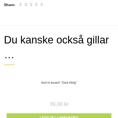
Share
Du kanske också gillar
…
kort m kuvert: “God Helg”
39,00
kr
LÄGG TILL I VARUKORG