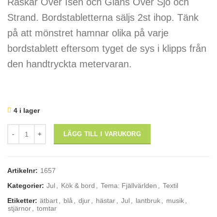
Raskar Över Isen och Gläns Över Sjö och
Strand. Bordstabletterna säljs 2st ihop. Tänk
på att mönstret hamnar olika på varje
bordstablett eftersom tyget de sys i klipps från
den handtryckta metervaran.
4 i lager
Svenskt handtryck: bordstabletter, 2 st: "Julvisor" mängd
LÄGG TILL I VARUKORG
Artikelnr:
1657
Kategorier:
Jul
,
Kök & bord
,
Tema: Fjällvärlden
,
Textil
Etiketter:
ätbart
,
blå
,
djur
,
hästar
,
Jul
,
lantbruk
,
musik
,
stjärnor
,
tomtar