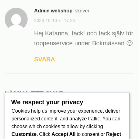
admin webshop
skriver:
2023-10-10 kl. 17:34
Hej Katarina, tack! och tack själv för
toppenservice under Bokmässan 🙂
SVARA
LÄMNA ETT SVAR
We respect your privacy
Din e-postadress kommer inte publiceras.
Cookies help us improve your experience, deliver
personalized content, and analyze traffic. You can
Obligatoriska fält är märkta
*
choose which cookies to allow by clicking
Customize
. Click
Accept All
to consent or
Reject
*
Kommentar